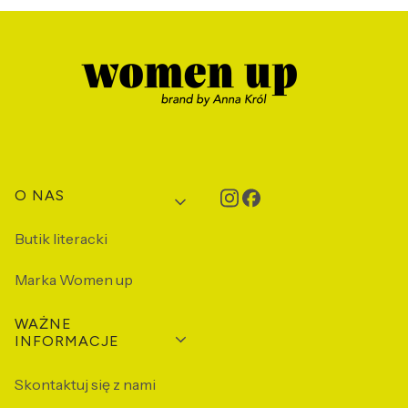
Linki w stopce
O NAS
Butik literacki
Marka Women up
WAŻNE
INFORMACJE
Skontaktuj się z nami