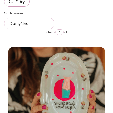
Filtry
Lista produktów
Sortowanie:
Domyślne
Strona
z 1