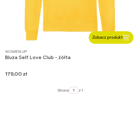
Zobacz produkt
PRODUCENT
WOMEN UP
Bluza Self Love Club - żółta
Cena
179,00 zł
Strona
z 1