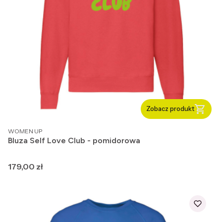
Zobacz produkt
PRODUCENT
WOMEN UP
Bluza Self Love Club - pomidorowa
Cena
179,00 zł