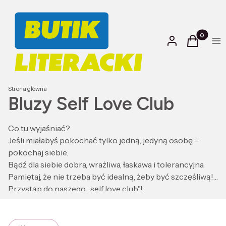
Produkty w
Zaloguj się
Koszyk
Kol
Strona główna
Bluzy Self Love Club
Co tu wyjaśniać?
Jeśli miałabyś pokochać tylko jedną, jedyną osobę –
pokochaj siebie.
Bądź dla siebie dobra, wrażliwa, łaskawa i tolerancyjna.
Pamiętaj, że nie trzeba być idealną, żeby być szczęśliwą!
Przystąp do naszego „self love club"!
Projekt: Anna Król